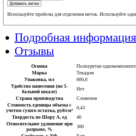
Добавить метки
Используйте пробелы для отделения меток. Используйте один
Подробная информаци
Отзывы
Основа
Полиуретан однокомпонен
Марка
Текадом
Упаковка, мл
600,0
Удобство нанесения (по 5-
Нет
бальной шкале)
Страна производства
Словения
Стоимость еденицы объема с
0,43
учетом сухого остатка, руб/см³
Твердость по Шору А, ед
40
Относительное удлинение при
300
разрыве, %
Стойкость к УФ
Есть